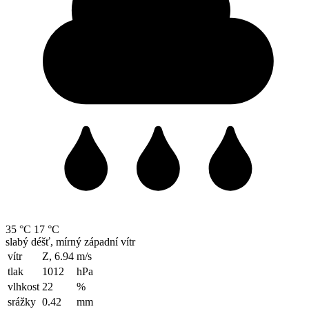
35 °C
17 °C
slabý déšť, mírný západní vítr
vítr
Z, 6.94
m/s
tlak
1012
hPa
vlhkost
22
%
srážky
0.42
mm