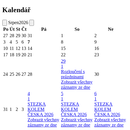
Kalendář
Srpen
2026
Po
Út
St
Čt
Pá
So
Ne
27
28
29
30
31
1
2
3
4
5
6
7
8
9
10
11
12
13
14
15
16
17
18
19
20
21
22
23
29
1
Rozloučení s
24
25
26
27
28
30
prázdninami
Zobrazit všechny
záznamy ze dne
4
5
6
1
1
1
STEZKA
STEZKA
STEZKA
31
1
2
3
KOLEM
KOLEM
KOLEM
ČESKA 2026
ČESKA 2026
ČESKA 2026
Zobrazit všechny
Zobrazit všechny
Zobrazit všechny
záznamy ze dne
záznamy ze dne
záznamy ze dne