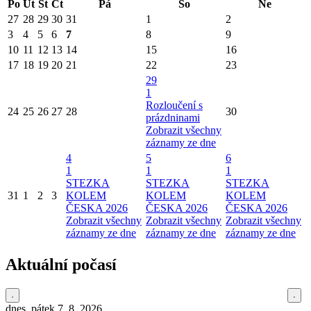
Po
Út
St
Čt
Pá
So
Ne
27
28
29
30
31
1
2
3
4
5
6
7
8
9
10
11
12
13
14
15
16
17
18
19
20
21
22
23
29
1
Rozloučení s
24
25
26
27
28
30
prázdninami
Zobrazit všechny
záznamy ze dne
4
5
6
1
1
1
STEZKA
STEZKA
STEZKA
31
1
2
3
KOLEM
KOLEM
KOLEM
ČESKA 2026
ČESKA 2026
ČESKA 2026
Zobrazit všechny
Zobrazit všechny
Zobrazit všechny
záznamy ze dne
záznamy ze dne
záznamy ze dne
Aktuální počasí
dnes, pátek 7. 8. 2026