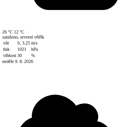
26 °C
12 °C
zataženo, severní větřík
vítr
S, 3.25
m/s
tlak
1021
hPa
vlhkost
30
%
neděle 9. 8. 2026