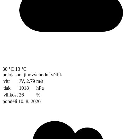
30 °C
13 °C
polojasno, jihovýchodní větřík
vítr
JV, 2.79
m/s
tlak
1018
hPa
vlhkost
26
%
pondělí 10. 8. 2026