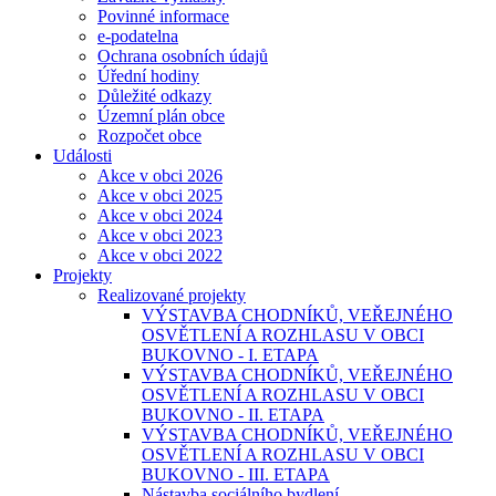
Povinné informace
e-podatelna
Ochrana osobních údajů
Úřední hodiny
Důležité odkazy
Územní plán obce
Rozpočet obce
Události
Akce v obci 2026
Akce v obci 2025
Akce v obci 2024
Akce v obci 2023
Akce v obci 2022
Projekty
Realizované projekty
VÝSTAVBA CHODNÍKŮ, VEŘEJNÉHO
OSVĚTLENÍ A ROZHLASU V OBCI
BUKOVNO - I. ETAPA
VÝSTAVBA CHODNÍKŮ, VEŘEJNÉHO
OSVĚTLENÍ A ROZHLASU V OBCI
BUKOVNO - II. ETAPA
VÝSTAVBA CHODNÍKŮ, VEŘEJNÉHO
OSVĚTLENÍ A ROZHLASU V OBCI
BUKOVNO - III. ETAPA
Nástavba sociálního bydlení