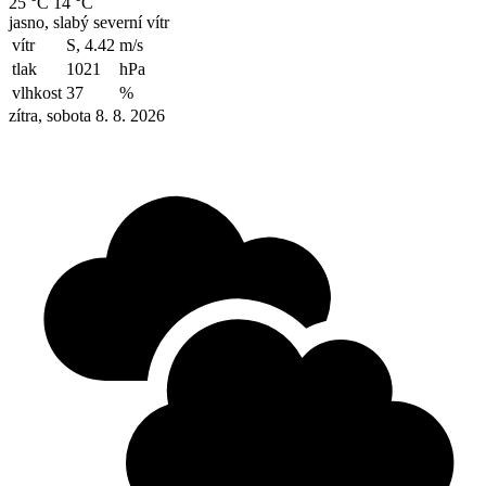
25 °C
14 °C
jasno, slabý severní vítr
vítr
S, 4.42
m/s
tlak
1021
hPa
vlhkost
37
%
zítra, sobota 8. 8. 2026