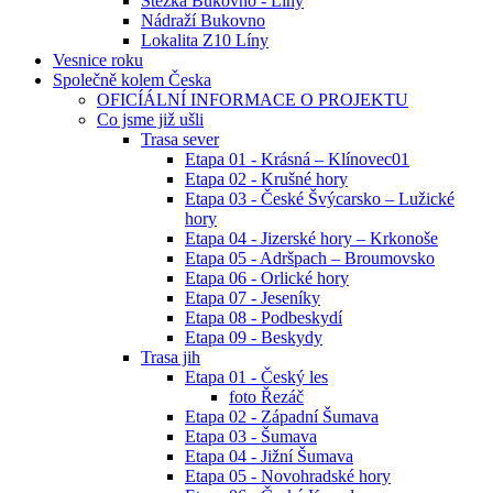
Stezka Bukovno - Líny
Nádraží Bukovno
Lokalita Z10 Líny
Vesnice roku
Společně kolem Česka
OFICÍÁLNÍ INFORMACE O PROJEKTU
Co jsme již ušli
Trasa sever
Etapa 01 - Krásná – Klínovec01
Etapa 02 - Krušné hory
Etapa 03 - České Švýcarsko – Lužické
hory
Etapa 04 - Jizerské hory – Krkonoše
Etapa 05 - Adršpach – Broumovsko
Etapa 06 - Orlické hory
Etapa 07 - Jeseníky
Etapa 08 - Podbeskydí
Etapa 09 - Beskydy
Trasa jih
Etapa 01 - Český les
foto Řezáč
Etapa 02 - Západní Šumava
Etapa 03 - Šumava
Etapa 04 - Jižní Šumava
Etapa 05 - Novohradské hory