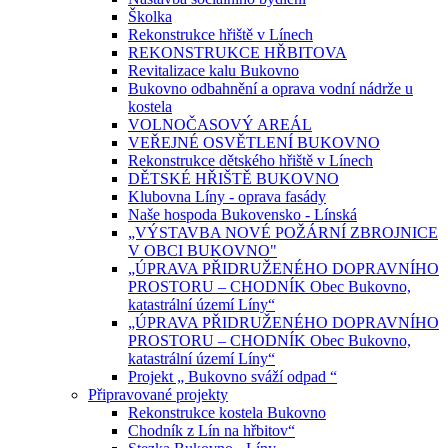
Školka
Rekonstrukce hřiště v Línech
REKONSTRUKCE HŘBITOVA
Revitalizace kalu Bukovno
Bukovno odbahnění a oprava vodní nádrže u
kostela
VOLNOČASOVÝ AREÁL
VEŘEJNÉ OSVĚTLENÍ BUKOVNO
Rekonstrukce dětského hřiště v Línech
DĚTSKÉ HŘIŠTĚ BUKOVNO
Klubovna Líny - oprava fasády
Naše hospoda Bukovensko - Línská
„VÝSTAVBA NOVÉ POŽÁRNÍ ZBROJNICE
V OBCI BUKOVNO"
„ÚPRAVA PŘIDRUŽENÉHO DOPRAVNÍHO
PROSTORU – CHODNÍK Obec Bukovno,
katastrální území Líny“
„ÚPRAVA PŘIDRUŽENÉHO DOPRAVNÍHO
PROSTORU – CHODNÍK Obec Bukovno,
katastrální území Líny“
Projekt „ Bukovno sváží odpad “
Připravované projekty
Rekonstrukce kostela Bukovno
Chodník z Lín na hřbitov“