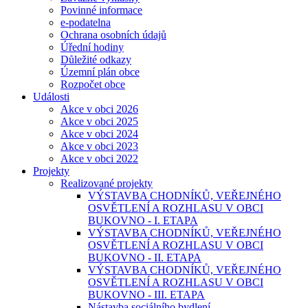
Povinné informace
e-podatelna
Ochrana osobních údajů
Úřední hodiny
Důležité odkazy
Územní plán obce
Rozpočet obce
Události
Akce v obci 2026
Akce v obci 2025
Akce v obci 2024
Akce v obci 2023
Akce v obci 2022
Projekty
Realizované projekty
VÝSTAVBA CHODNÍKŮ, VEŘEJNÉHO
OSVĚTLENÍ A ROZHLASU V OBCI
BUKOVNO - I. ETAPA
VÝSTAVBA CHODNÍKŮ, VEŘEJNÉHO
OSVĚTLENÍ A ROZHLASU V OBCI
BUKOVNO - II. ETAPA
VÝSTAVBA CHODNÍKŮ, VEŘEJNÉHO
OSVĚTLENÍ A ROZHLASU V OBCI
BUKOVNO - III. ETAPA
Nástavba sociálního bydlení