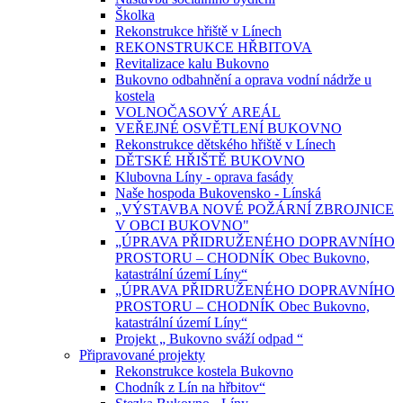
Školka
Rekonstrukce hřiště v Línech
REKONSTRUKCE HŘBITOVA
Revitalizace kalu Bukovno
Bukovno odbahnění a oprava vodní nádrže u
kostela
VOLNOČASOVÝ AREÁL
VEŘEJNÉ OSVĚTLENÍ BUKOVNO
Rekonstrukce dětského hřiště v Línech
DĚTSKÉ HŘIŠTĚ BUKOVNO
Klubovna Líny - oprava fasády
Naše hospoda Bukovensko - Línská
„VÝSTAVBA NOVÉ POŽÁRNÍ ZBROJNICE
V OBCI BUKOVNO"
„ÚPRAVA PŘIDRUŽENÉHO DOPRAVNÍHO
PROSTORU – CHODNÍK Obec Bukovno,
katastrální území Líny“
„ÚPRAVA PŘIDRUŽENÉHO DOPRAVNÍHO
PROSTORU – CHODNÍK Obec Bukovno,
katastrální území Líny“
Projekt „ Bukovno sváží odpad “
Připravované projekty
Rekonstrukce kostela Bukovno
Chodník z Lín na hřbitov“