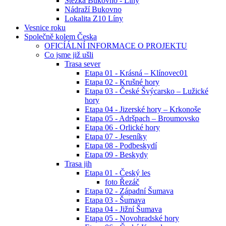
Stezka Bukovno - Líny
Nádraží Bukovno
Lokalita Z10 Líny
Vesnice roku
Společně kolem Česka
OFICÍÁLNÍ INFORMACE O PROJEKTU
Co jsme již ušli
Trasa sever
Etapa 01 - Krásná – Klínovec01
Etapa 02 - Krušné hory
Etapa 03 - České Švýcarsko – Lužické
hory
Etapa 04 - Jizerské hory – Krkonoše
Etapa 05 - Adršpach – Broumovsko
Etapa 06 - Orlické hory
Etapa 07 - Jeseníky
Etapa 08 - Podbeskydí
Etapa 09 - Beskydy
Trasa jih
Etapa 01 - Český les
foto Řezáč
Etapa 02 - Západní Šumava
Etapa 03 - Šumava
Etapa 04 - Jižní Šumava
Etapa 05 - Novohradské hory