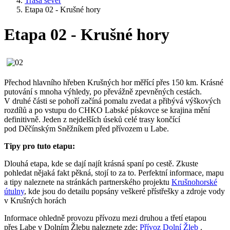
Trasa sever
Etapa 02 - Krušné hory
Etapa 02 - Krušné hory
Přechod hlavního hřeben Krušných hor měřící přes 150 km. Krásné
putování s mnoha výhledy, po převážně zpevněných cestách.
V druhé části se pohoří začíná pomalu zvedat a přibývá výškových
rozdílů a po vstupu do CHKO Labské pískovce se krajina mění
definitivně. Jeden z nejdelších úseků celé trasy končící
pod Děčínským Sněžníkem před přívozem u Labe.
Tipy pro tuto etapu:
Dlouhá etapa, kde se dají najít krásná spaní po cestě. Zkuste
pohledat nějaká fakt pěkná, stojí to za to. Perfektní informace, mapu
a tipy naleznete na stránkách partnerského projektu
Krušnohorské
útulny
, kde jsou do detailu popsány veškeré přístřešky a zdroje vody
v Krušných horách
Informace ohledně provozu přívozu mezi druhou a třetí etapou
přes Labe v Dolním Žlebu naleznete zde:
Přívoz Dolní Žleb
.