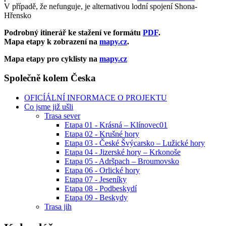
V případě, že nefunguje, je alternativou lodní spojení Shona-
Hřensko
Podrobný itinerář ke stažení ve formátu
PDF
.
Mapa etapy k zobrazení na
mapy.cz
.
Mapa etapy pro cyklisty na
mapy.cz
Společně kolem Česka
OFICÍÁLNÍ INFORMACE O PROJEKTU
Co jsme již ušli
Trasa sever
Etapa 01 - Krásná – Klínovec01
Etapa 02 - Krušné hory
Etapa 03 - České Švýcarsko – Lužické hory
Etapa 04 - Jizerské hory – Krkonoše
Etapa 05 - Adršpach – Broumovsko
Etapa 06 - Orlické hory
Etapa 07 - Jeseníky
Etapa 08 - Podbeskydí
Etapa 09 - Beskydy
Trasa jih