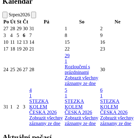
Kalendář
Srpen
2026
Po
Út
St
Čt
Pá
So
Ne
27
28
29
30
31
1
2
3
4
5
6
7
8
9
10
11
12
13
14
15
16
17
18
19
20
21
22
23
29
1
Rozloučení s
24
25
26
27
28
30
prázdninami
Zobrazit všechny
záznamy ze dne
4
5
6
1
1
1
STEZKA
STEZKA
STEZKA
31
1
2
3
KOLEM
KOLEM
KOLEM
ČESKA 2026
ČESKA 2026
ČESKA 2026
Zobrazit všechny
Zobrazit všechny
Zobrazit všechny
záznamy ze dne
záznamy ze dne
záznamy ze dne
Aktuální počasí