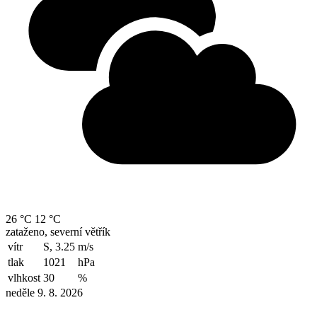
26 °C
12 °C
zataženo, severní větřík
vítr
S, 3.25
m/s
tlak
1021
hPa
vlhkost
30
%
neděle 9. 8. 2026