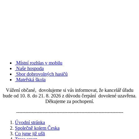
Místní rozhlas v mobilu
Naše hospoda
Sbor dobrovolných hasičů
Mateřská škola
Vážení občané, dovolujeme si vás informovat, že kancelář úřadu
bude od 10. 8. do 21. 8. 2026 z důvodu čerpání dovolené uzavřena.
Děkujeme za pochopení.
---------------------------------------------------------------------
Úvodní stránka
Společně kolem Česka
Co jsme již ušli