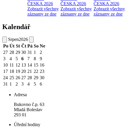
ČESKA 2026
ČESKA 2026
ČESKA 2026
Zobrazit všechny
Zobrazit všechny
Zobrazit všechny
záznamy ze dne
záznamy ze dne
záznamy ze dne
Kalendář
Srpen
2026
Po
Út
St
Čt
Pá
So
Ne
27
28
29
30
31
1
2
3
4
5
6
7
8
9
10
11
12
13
14
15
16
17
18
19
20
21
22
23
24
25
26
27
28
29
30
31
1
2
3
4
5
6
Adresa
Bukovno č.p. 63
Mladá Boleslav
293 01
Úřední hodiny