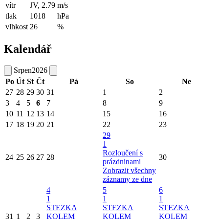
vítr
JV, 2.79
m/s
tlak
1018
hPa
vlhkost
26
%
Kalendář
Srpen
2026
Po
Út
St
Čt
Pá
So
Ne
27
28
29
30
31
1
2
3
4
5
6
7
8
9
10
11
12
13
14
15
16
17
18
19
20
21
22
23
29
1
Rozloučení s
24
25
26
27
28
30
prázdninami
Zobrazit všechny
záznamy ze dne
4
5
6
1
1
1
STEZKA
STEZKA
STEZKA
31
1
2
3
KOLEM
KOLEM
KOLEM