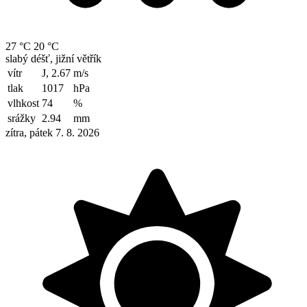
27 °C
20 °C
slabý déšť, jižní větřík
vítr
J, 2.67
m/s
tlak
1017
hPa
vlhkost
74
%
srážky
2.94
mm
zítra, pátek 7. 8. 2026