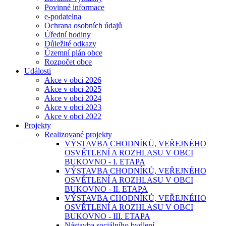
Povinné informace
e-podatelna
Ochrana osobních údajů
Úřední hodiny
Důležité odkazy
Územní plán obce
Rozpočet obce
Události
Akce v obci 2026
Akce v obci 2025
Akce v obci 2024
Akce v obci 2023
Akce v obci 2022
Projekty
Realizované projekty
VÝSTAVBA CHODNÍKŮ, VEŘEJNÉHO
OSVĚTLENÍ A ROZHLASU V OBCI
BUKOVNO - I. ETAPA
VÝSTAVBA CHODNÍKŮ, VEŘEJNÉHO
OSVĚTLENÍ A ROZHLASU V OBCI
BUKOVNO - II. ETAPA
VÝSTAVBA CHODNÍKŮ, VEŘEJNÉHO
OSVĚTLENÍ A ROZHLASU V OBCI
BUKOVNO - III. ETAPA
Nástavba sociálního bydlení