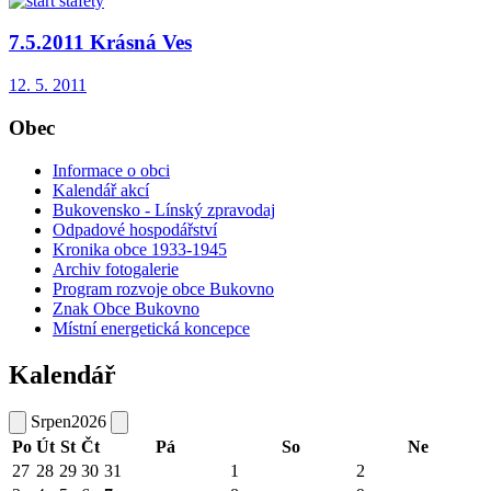
7.5.2011 Krásná Ves
12. 5. 2011
Obec
Informace o obci
Kalendář akcí
Bukovensko - Línský zpravodaj
Odpadové hospodářství
Kronika obce 1933-1945
Archiv fotogalerie
Program rozvoje obce Bukovno
Znak Obce Bukovno
Místní energetická koncepce
Kalendář
Srpen
2026
Po
Út
St
Čt
Pá
So
Ne
27
28
29
30
31
1
2