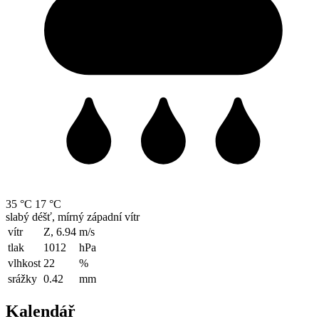
35 °C
17 °C
slabý déšť, mírný západní vítr
vítr
Z, 6.94
m/s
tlak
1012
hPa
vlhkost
22
%
srážky
0.42
mm
Kalendář