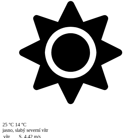
25 °C
14 °C
jasno, slabý severní vítr
vítr
S, 4.42
m/s