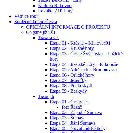
Stezka Bukovno - Líny
Nádraží Bukovno
Lokalita Z10 Líny
Vesnice roku
Společně kolem Česka
OFICÍÁLNÍ INFORMACE O PROJEKTU
Co jsme již ušli
Trasa sever
Etapa 01 - Krásná – Klínovec01
Etapa 02 - Krušné hory
Etapa 03 - České Švýcarsko – Lužické
hory
Etapa 04 - Jizerské hory – Krkonoše
Etapa 05 - Adršpach – Broumovsko
Etapa 06 - Orlické hory
Etapa 07 - Jeseníky
Etapa 08 - Podbeskydí
Etapa 09 - Beskydy
Trasa jih
Etapa 01 - Český les
foto Řezáč
Etapa 02 - Západní Šumava
Etapa 03 - Šumava
Etapa 04 - Jižní Šumava
Etapa 05 - Novohradské hory