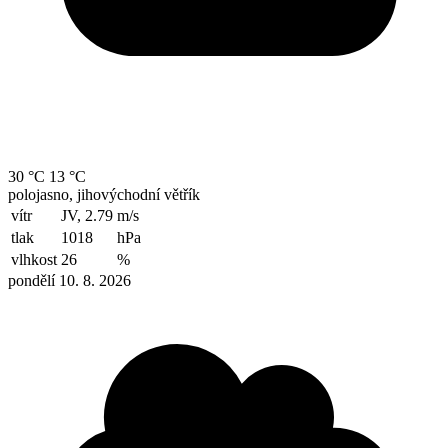
30 °C
13 °C
polojasno, jihovýchodní větřík
vítr
JV, 2.79
m/s
tlak
1018
hPa
vlhkost
26
%
pondělí 10. 8. 2026