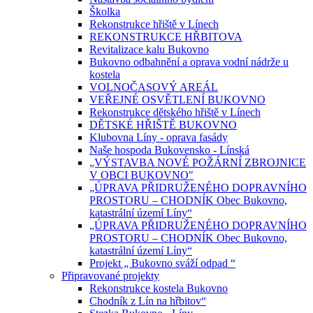
Školka
Rekonstrukce hřiště v Línech
REKONSTRUKCE HŘBITOVA
Revitalizace kalu Bukovno
Bukovno odbahnění a oprava vodní nádrže u
kostela
VOLNOČASOVÝ AREÁL
VEŘEJNÉ OSVĚTLENÍ BUKOVNO
Rekonstrukce dětského hřiště v Línech
DĚTSKÉ HŘIŠTĚ BUKOVNO
Klubovna Líny - oprava fasády
Naše hospoda Bukovensko - Línská
„VÝSTAVBA NOVÉ POŽÁRNÍ ZBROJNICE
V OBCI BUKOVNO"
„ÚPRAVA PŘIDRUŽENÉHO DOPRAVNÍHO
PROSTORU – CHODNÍK Obec Bukovno,
katastrální území Líny“
„ÚPRAVA PŘIDRUŽENÉHO DOPRAVNÍHO
PROSTORU – CHODNÍK Obec Bukovno,
katastrální území Líny“
Projekt „ Bukovno sváží odpad “
Připravované projekty
Rekonstrukce kostela Bukovno
Chodník z Lín na hřbitov“