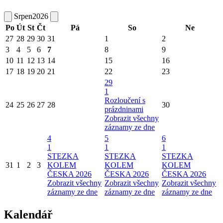
Srpen
2026
Po
Út
St
Čt
Pá
So
Ne
27
28
29
30
31
1
2
3
4
5
6
7
8
9
10
11
12
13
14
15
16
17
18
19
20
21
22
23
29
1
Rozloučení s
24
25
26
27
28
30
prázdninami
Zobrazit všechny
záznamy ze dne
4
5
6
1
1
1
STEZKA
STEZKA
STEZKA
31
1
2
3
KOLEM
KOLEM
KOLEM
ČESKA 2026
ČESKA 2026
ČESKA 2026
Zobrazit všechny
Zobrazit všechny
Zobrazit všechny
záznamy ze dne
záznamy ze dne
záznamy ze dne
Kalendář