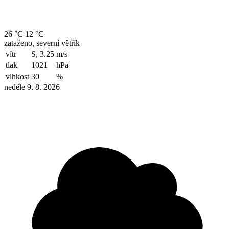
26 °C
12 °C
zataženo, severní větřík
vítr
S, 3.25
m/s
tlak
1021
hPa
vlhkost
30
%
neděle 9. 8. 2026