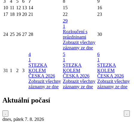
3
4
5
6
7
8
9
10
11
12
13
14
15
16
17
18
19
20
21
22
23
29
1
Rozloučení s
24
25
26
27
28
30
prázdninami
Zobrazit všechny
záznamy ze dne
4
5
6
1
1
1
STEZKA
STEZKA
STEZKA
31
1
2
3
KOLEM
KOLEM
KOLEM
ČESKA 2026
ČESKA 2026
ČESKA 2026
Zobrazit všechny
Zobrazit všechny
Zobrazit všechny
záznamy ze dne
záznamy ze dne
záznamy ze dne
Aktuální počasí
dnes, pátek 7. 8. 2026