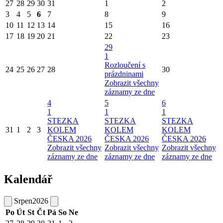
27
28
29
30
31
1
2
3
4
5
6
7
8
9
10
11
12
13
14
15
16
17
18
19
20
21
22
23
29
1
Rozloučení s
24
25
26
27
28
30
prázdninami
Zobrazit všechny
záznamy ze dne
4
5
6
1
1
1
STEZKA
STEZKA
STEZKA
31
1
2
3
KOLEM
KOLEM
KOLEM
ČESKA 2026
ČESKA 2026
ČESKA 2026
Zobrazit všechny
Zobrazit všechny
Zobrazit všechny
záznamy ze dne
záznamy ze dne
záznamy ze dne
Kalendář
Srpen
2026
Po
Út
St
Čt
Pá
So
Ne