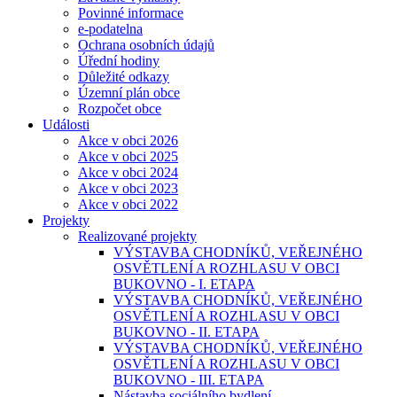
Povinné informace
e-podatelna
Ochrana osobních údajů
Úřední hodiny
Důležité odkazy
Územní plán obce
Rozpočet obce
Události
Akce v obci 2026
Akce v obci 2025
Akce v obci 2024
Akce v obci 2023
Akce v obci 2022
Projekty
Realizované projekty
VÝSTAVBA CHODNÍKŮ, VEŘEJNÉHO
OSVĚTLENÍ A ROZHLASU V OBCI
BUKOVNO - I. ETAPA
VÝSTAVBA CHODNÍKŮ, VEŘEJNÉHO
OSVĚTLENÍ A ROZHLASU V OBCI
BUKOVNO - II. ETAPA
VÝSTAVBA CHODNÍKŮ, VEŘEJNÉHO
OSVĚTLENÍ A ROZHLASU V OBCI
BUKOVNO - III. ETAPA
Nástavba sociálního bydlení