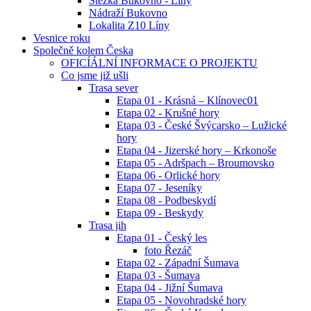
Stezka Bukovno - Líny
Nádraží Bukovno
Lokalita Z10 Líny
Vesnice roku
Společně kolem Česka
OFICÍÁLNÍ INFORMACE O PROJEKTU
Co jsme již ušli
Trasa sever
Etapa 01 - Krásná – Klínovec01
Etapa 02 - Krušné hory
Etapa 03 - České Švýcarsko – Lužické
hory
Etapa 04 - Jizerské hory – Krkonoše
Etapa 05 - Adršpach – Broumovsko
Etapa 06 - Orlické hory
Etapa 07 - Jeseníky
Etapa 08 - Podbeskydí
Etapa 09 - Beskydy
Trasa jih
Etapa 01 - Český les
foto Řezáč
Etapa 02 - Západní Šumava
Etapa 03 - Šumava
Etapa 04 - Jižní Šumava
Etapa 05 - Novohradské hory