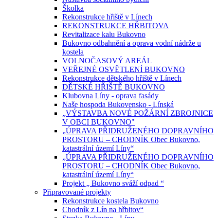
Školka
Rekonstrukce hřiště v Línech
REKONSTRUKCE HŘBITOVA
Revitalizace kalu Bukovno
Bukovno odbahnění a oprava vodní nádrže u
kostela
VOLNOČASOVÝ AREÁL
VEŘEJNÉ OSVĚTLENÍ BUKOVNO
Rekonstrukce dětského hřiště v Línech
DĚTSKÉ HŘIŠTĚ BUKOVNO
Klubovna Líny - oprava fasády
Naše hospoda Bukovensko - Línská
„VÝSTAVBA NOVÉ POŽÁRNÍ ZBROJNICE
V OBCI BUKOVNO"
„ÚPRAVA PŘIDRUŽENÉHO DOPRAVNÍHO
PROSTORU – CHODNÍK Obec Bukovno,
katastrální území Líny“
„ÚPRAVA PŘIDRUŽENÉHO DOPRAVNÍHO
PROSTORU – CHODNÍK Obec Bukovno,
katastrální území Líny“
Projekt „ Bukovno sváží odpad “
Připravované projekty
Rekonstrukce kostela Bukovno
Chodník z Lín na hřbitov“