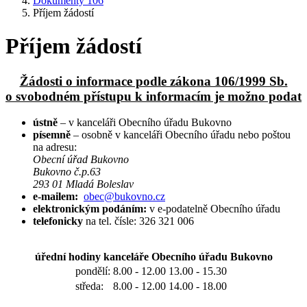
Dokumenty 106
Příjem žádostí
Příjem žádostí
Žádosti o informace podle zákona 106/1999 Sb.
o svobodném přístupu k informacím je možno podat
ústně
– v kanceláři Obecního úřadu Bukovno
písemně
– osobně v kanceláři Obecního úřadu nebo poštou
na adresu:
Obecní úřad Bukovno
Bukovno č.p.63
293 01 Mladá Boleslav
e-mailem:
obec@bukovno.cz
elektronickým podáním:
v e-podatelně Obecního úřadu
telefonicky
na tel. čísle: 326 321 006
úřední hodiny kanceláře Obecního úřadu Bukovno
pondělí:
8.00 - 12.00
13.00 - 15.30
středa:
8.00 - 12.00
14.00 - 18.00