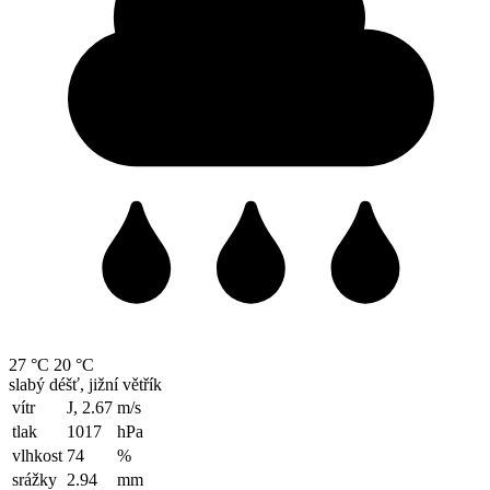
27 °C
20 °C
slabý déšť, jižní větřík
vítr
J, 2.67
m/s
tlak
1017
hPa
vlhkost
74
%
srážky
2.94
mm