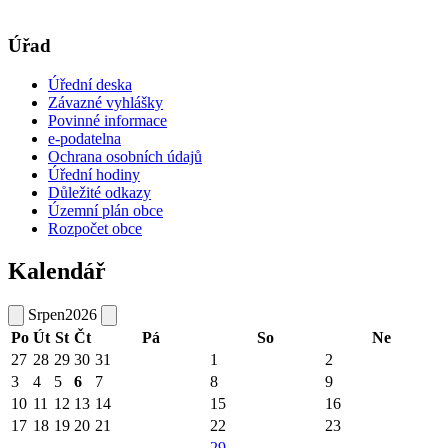
Úřad
Úřední deska
Závazné vyhlášky
Povinné informace
e-podatelna
Ochrana osobních údajů
Úřední hodiny
Důležité odkazy
Územní plán obce
Rozpočet obce
Kalendář
Srpen
2026
Po
Út
St
Čt
Pá
So
Ne
27
28
29
30
31
1
2
3
4
5
6
7
8
9
10
11
12
13
14
15
16
17
18
19
20
21
22
23
29