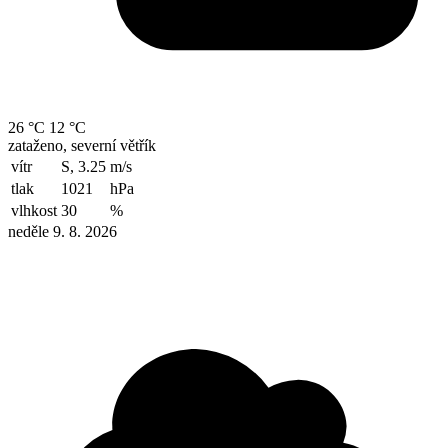
26 °C
12 °C
zataženo, severní větřík
vítr
S, 3.25
m/s
tlak
1021
hPa
vlhkost
30
%
neděle 9. 8. 2026