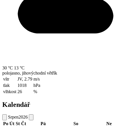
30 °C
13 °C
polojasno, jihovýchodní větřík
vítr
JV, 2.79
m/s
tlak
1018
hPa
vlhkost
26
%
Kalendář
Srpen
2026
Po
Út
St
Čt
Pá
So
Ne